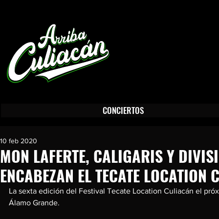
En Arriba Culiacán encontrarás, Conciertos en Culiacán, Turismo en Culiacán, Guía Turística de Culiacán, Gastrono
Cultura en Culiacán, Restaurantes en Culiacán, Sitios Recreativos en Culiacán, Diversión en Culiacán, Noticias de C
Publicidad en Culiacán Sinaloa.
arribaculiacan@arribaculiacan.com.mx
CONCIERTOS
10 feb 2020
MON LAFERTE, CALIGARIS Y DIVI
ENCABEZAN EL TECATE LOCATION 
La sexta edición del Festival Tecate Location Culiacán el pr
Álamo Grande.