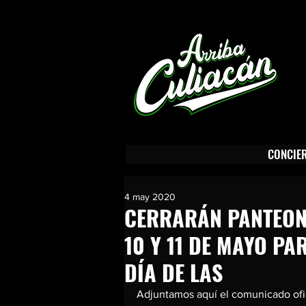
En Arriba Culiacán encontrarás, Conciertos en Culiacán, Turismo en 
Cultura en Culiacán, Restaurantes en Culiacán, Sitios Recreativos en
Publicidad en Culiacán Sinaloa.
arri
CONCIE
4 may 2020
CERRARÁN PANTEONE
10 Y 11 DE MAYO P
DÍA DE LAS
Adjuntamos aquí el comunicado ofi