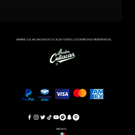
ARRIBA CULIACÁN SAS DE CV 2026 TODOS LOS DERECHOS RESERVADOS.
®
​MÉXICO