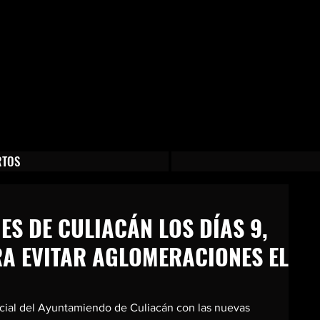
Culiacán, Guía Turística de Culiacán, Gastronomía en Culiacán, Eventos en Culiacán, Obras de Teatro en Culiacán,
 Culiacán, Diversión en Culiacán, Noticias de Culiacán, Cartelera de Eventos en Culiacán, Próximos Eventos en Culia
baculiacan@arribaculiacan.com.mx
RTOS
S DE CULIACÁN LOS DÍAS 9,
ARA EVITAR AGLOMERACIONES EL
cial del Ayuntamiendo de Culiacán con las nuevas 