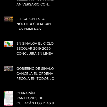
ANIVERSARIO CON
CONCIERTO VIRTUAL
DE LA DJ "MARIANA BO"
LLEGARÓN ESTA
NOCHE A CULIACÁN
LAS PRIMERAS
VACUNAS CONTRA
COVID-19
EN SINALOA EL CICLO
ESCOLAR 2019-2020
CONCLUIRÁ EN LÍNEA
GOBIERNO DE SINALOA
CANCELA EL ORDENA Y
RECOJA EN TODOS LOS
RESTAURANTES DEL
ESTADO
CERRARÁN
PANTEONES DE
CULIACÁN LOS DÍAS 9,