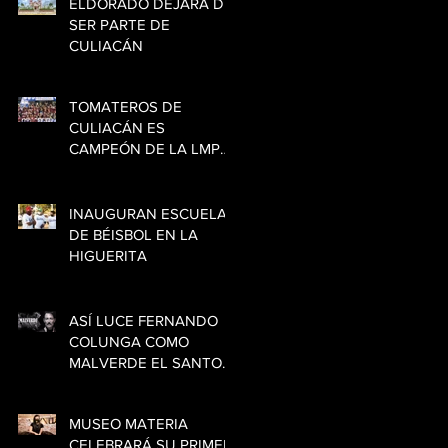
ELDORADO DEJARÁ DE
SER PARTE DE
CULIACÁN
TOMATEROS DE
CULIACÁN ES
CAMPEÓN DE LA LMP
¡FELICIDADES
CAMPEONES!
INAUGURAN ESCUELA
DE BÉISBOL EN LA
HIGUERITA
ASÍ LUCE FERNANDO
COLUNGA COMO
MALVERDE EL SANTO
PATRÓN, LA NUEVA
SERIE DE TELEMUNDO
MUSEO MATERIA
CELEBRARÁ SU PRIMER