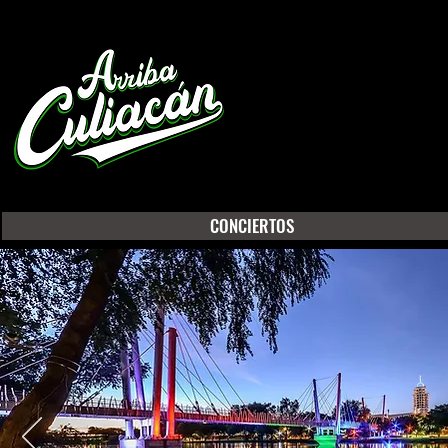
En Arriba Culiacán encontrarás, Conciertos en Culiacán, Turismo en Culiacán, Guía Turística de Culiacán, Gastrono
Cultura en Culiacán, Restaurantes en Culiacán, Sitios Recreativos en Culiacán, Diversión en Culiacán, Noticias de C
Publicidad en Culiacán Sinaloa.
arribaculiacan@arribaculiacan.com.mx
CONCIERTOS