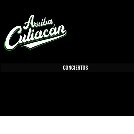
En Arriba Culiacán encontrarás, Conciertos en Culiacán, Turismo en Culiacán, Guía Turística de Culiacán, Gastrono
Cultura en Culiacán, Restaurantes en Culiacán, Sitios Recreativos en Culiacán, Diversión en Culiacán, Noticias de C
Publicidad en Culiacán Sinaloa.
arribaculiacan@arribaculiacan.com.mx
CONCIERTOS